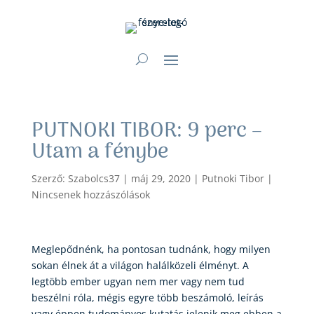
PUTNOKI TIBOR: 9 perc –
Utam a fénybe
Szerző:
Szabolcs37
|
máj 29, 2020
|
Putnoki Tibor
|
Nincsenek hozzászólások
Meglepődnénk, ha pontosan tudnánk, hogy milyen
sokan élnek át a világon halálközeli élményt. A
legtöbb ember ugyan nem mer vagy nem tud
beszélni róla, mégis egyre több beszámoló, leírás
vagy éppen tudományos kutatás jelenik meg ebben a