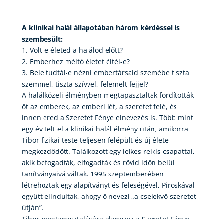
A klinikai halál állapotában három kérdéssel is
szembesült:
1. Volt-e életed a halálod előtt?
2. Emberhez méltó életet éltél-e?
3. Bele tudtál-e nézni embertársaid szemébe tiszta
szemmel, tiszta szívvel, felemelt fejjel?
A halálközeli élményben megtapasztaltak fordították
őt az emberek, az emberi lét, a szeretet felé, és
innen ered a Szeretet Fénye elnevezés is. Több mint
egy év telt el a klinikai halál élmény után, amikorra
Tibor fizikai teste teljesen felépült és új élete
megkezdődött. Találkozott egy lelkes reikis csapattal,
akik befogadták, elfogadták és rövid időn belül
tanítványaivá váltak. 1995 szeptemberében
létrehoztak egy alapítványt és feleségével, Piroskával
együtt elindultak, ahogy ő nevezi „a cselekvő szeretet
útján”.
Tibor megtapasztalására alapozva a Szeretet Fénye