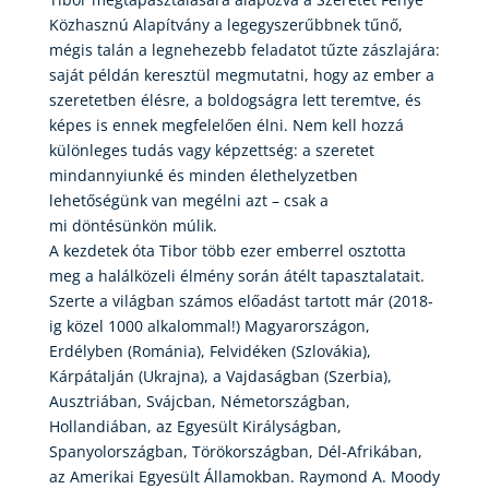
Közhasznú Alapítvány a legegyszerűbbnek tűnő,
mégis talán a legnehezebb feladatot tűzte zászlajára:
saját példán keresztül megmutatni, hogy az ember a
szeretetben élésre, a boldogságra lett teremtve, és
képes is ennek megfelelően élni. Nem kell hozzá
különleges tudás vagy képzettség: a szeretet
mindannyiunké és minden élethelyzetben
lehetőségünk van megélni azt – csak a
mi döntésünkön múlik.
A kezdetek óta Tibor több ezer emberrel osztotta
meg a halálközeli élmény során átélt tapasztalatait.
Szerte a világban számos előadást tartott már (2018-
ig közel 1000 alkalommal!) Magyarországon,
Erdélyben (Románia), Felvidéken (Szlovákia),
Kárpátalján (Ukrajna), a Vajdaságban (Szerbia),
Ausztriában, Svájcban, Németországban,
Hollandiában, az Egyesült Királyságban,
Spanyolországban, Törökországban, Dél-Afrikában,
az Amerikai Egyesült Államokban. Raymond A. Moody