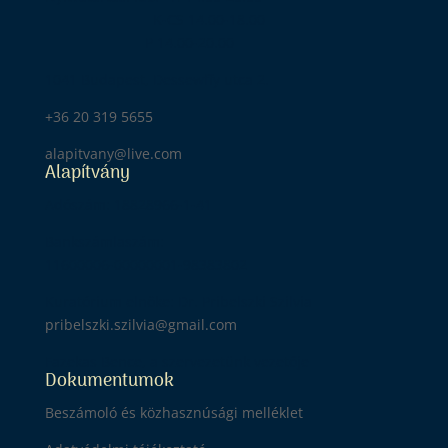
K-CS 14.00-18.00
P 14.00-20.00
1041 Budapest, Dessewffy utca 2.
+36 20 319 5655
alapitvany@live.com
Alapítvány
Adószám: 18828966-1-41
Bankszámlaszám:
11600006-00000001-98383802
Kuratórium elnöke: Dr. Pribelszki Szilvia
pribelszki.szilvia@gmail.com
Fazekas Bence, a szervezetünk vezetője
Dokumentumok
Beszámoló és közhasznúsági melléklet