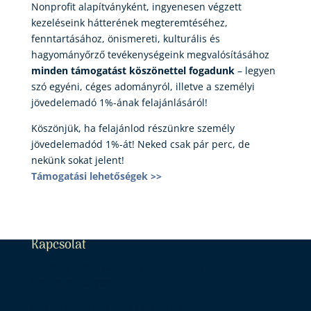
Nonprofit alapítványként, ingyenesen végzett
kezeléseink hátterének megteremtéséhez,
fenntartásához, önismereti, kulturális és
hagyományőrző tevékenységeink megvalósításához
minden támogatást köszönettel fogadunk
– legyen
szó egyéni, céges adományról, illetve a személyi
jövedelemadó 1%-ának felajánlásáról!
Köszönjük, ha felajánlod részünkre személy
jövedelemadód 1%-át! Neked csak pár perc, de
nekünk sokat jelent!
Támogatási lehetőségek >>
Kapcsolat
Szeretet Fénye Közhasznú Alapítvány
Országos Központ
Nyitvatartási idő: H 14:00-20:00