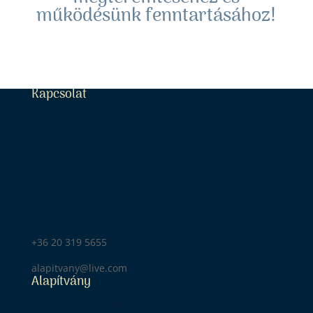
működésünk fenntartásához!
Kapcsolat
Szeretet Fénye Közhasznú Alapítvány
Országos Központ
Nyitvatartási idő: H 14:00-20:00
K-CS 14.00-18.00
P 14.00-20.00
1041 Budapest, Dessewffy utca 2.
+36 20 319 5655
alapitvany@live.com
Alapítvány
Adószám: 18828966-1-41