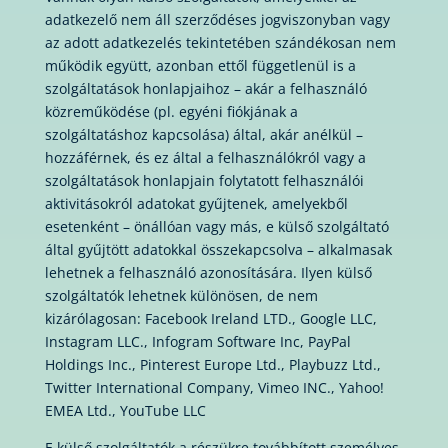
adatkezelő nem áll szerződéses jogviszonyban vagy
az adott adatkezelés tekintetében szándékosan nem
működik együtt, azonban ettől függetlenül is a
szolgáltatások honlapjaihoz – akár a felhasználó
közreműködése (pl. egyéni fiókjának a
szolgáltatáshoz kapcsolása) által, akár anélkül –
hozzáférnek, és ez által a felhasználókról vagy a
szolgáltatások honlapjain folytatott felhasználói
aktivitásokról adatokat gyűjtenek, amelyekből
esetenként – önállóan vagy más, e külső szolgáltató
által gyűjtött adatokkal összekapcsolva – alkalmasak
lehetnek a felhasználó azonosítására. Ilyen külső
szolgáltatók lehetnek különösen, de nem
kizárólagosan: Facebook Ireland LTD., Google LLC,
Instagram LLC., Infogram Software Inc, PayPal
Holdings Inc., Pinterest Europe Ltd., Playbuzz Ltd.,
Twitter International Company, Vimeo INC., Yahoo!
EMEA Ltd., YouTube LLC
E külső szolgáltatók a részükre továbbított személyes