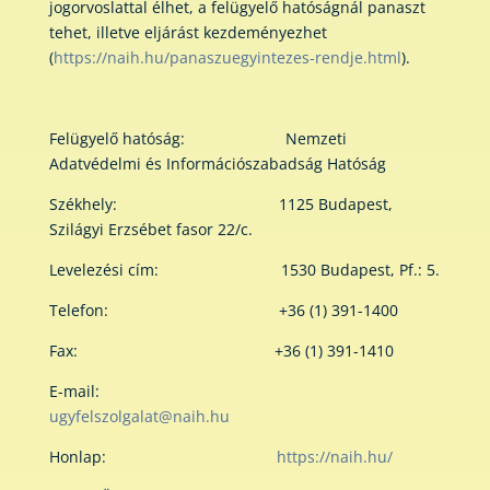
jogorvoslattal élhet, a felügyelő hatóságnál panaszt
tehet, illetve eljárást kezdeményezhet
(
https://naih.hu/panaszuegyintezes-rendje.html
).
Felügyelő hatóság: Nemzeti
Adatvédelmi és Információszabadság Hatóság
Székhely: 1125 Budapest,
Szilágyi Erzsébet fasor 22/c.
Levelezési cím: 1530 Budapest, Pf.: 5.
Telefon: +36 (1) 391-1400
Fax: +36 (1) 391-1410
E-mail:
ugyfelszolgalat@naih.hu
Honlap:
https://naih.hu/