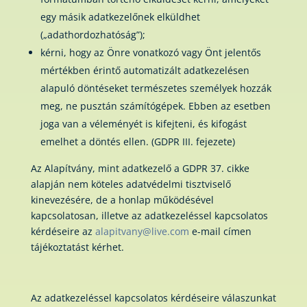
egy másik adatkezelőnek elküldhet
(„adathordozhatóság”);
kérni, hogy az Önre vonatkozó vagy Önt jelentős
mértékben érintő automatizált adatkezelésen
alapuló döntéseket természetes személyek hozzák
meg, ne pusztán számítógépek. Ebben az esetben
joga van a véleményét is kifejteni, és kifogást
emelhet a döntés ellen. (GDPR III. fejezete)
Az Alapítvány, mint adatkezelő a GDPR 37. cikke
alapján nem köteles adatvédelmi tisztviselő
kinevezésére, de a honlap működésével
kapcsolatosan, illetve az adatkezeléssel kapcsolatos
kérdéseire az
alapitvany@live.com
e-mail címen
tájékoztatást kérhet.
Az adatkezeléssel kapcsolatos kérdéseire válaszunkat