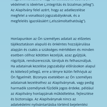
védelmet is ideértve („integritás és bizalmas jelleg”).
Az Alapítvány felel azért, hogy az adatkezelése
megfelel a vonatkozó jogszabályoknak, és a
megfelelés igazolásáért („elszámoltathatóság”).
Honlapunkon az Ön személyes adatait az előzetes
tájékoztatáson alapuló és önkéntes hozzájárulása
alapján és csakis a szükséges mértékben és minden
esetben célhoz kötötten kezeljük, azaz gyűjtjük,
rögzítjük, rendszerezzük, tároljuk és felhasználjuk.
Ha adatainak kezelése jogszabályi előírásokon alapul
és kötelező jellegű, erre a tényre külön felhívjuk az
Ön figyelmét. Bizonyos esetekben az Ön személyes
adatainak kezeléséhez az Alapítványnak, vagy pedig
harmadik személynek fűződik jogos érdeke, például
az Alapítvány honlapjának működtetése, fejlesztése
és biztonsága. Az Alapítványnak nincs az
adatvédelmi nyilvántartásba történő bejelentési