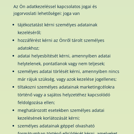
Az Ön adatkezeléssel kapcsolatos jogai és
jogorvoslati lehetőségei: joga van
tájékoztatást kérni személyes adatainak
kezeléséről;
hozzáférést kérni az Önről tárolt személyes
adatokhoz;
adatai helyesbítését kérni, amennyiben adatai
helytelenek, pontatlanok vagy nem teljesek;
személyes adatai törlését kérni, amennyiben nincs
már rájuk szükség, vagy azok kezelése jogellenes;
tiltakozni személyes adatainak marketingcélokra
történő vagy a sajátos helyzetéhez kapcsolódó
feldolgozása ellen;
meghatározott esetekben személyes adatai
kezelésének korlátozását kérni;
személyes adatainak géppel olvasható
formátumban történő elküldését kérni, amelyeket