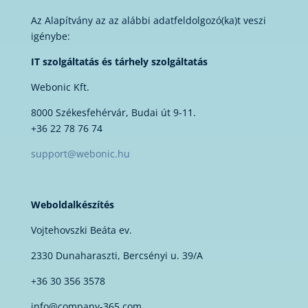
Az Alapítvány az az alábbi adatfeldolgozó(ka)t veszi
igénybe:
IT szolgáltatás és tárhely szolgáltatás
Webonic Kft.
8000 Székesfehérvár, Budai út 9-11.
+36 22 78 76 74
support@webonic.hu
Weboldalkészítés
Vojtehovszki Beáta ev.
2330 Dunaharaszti, Bercsényi u. 39/A
+36 30 356 3578
info@company-365.com