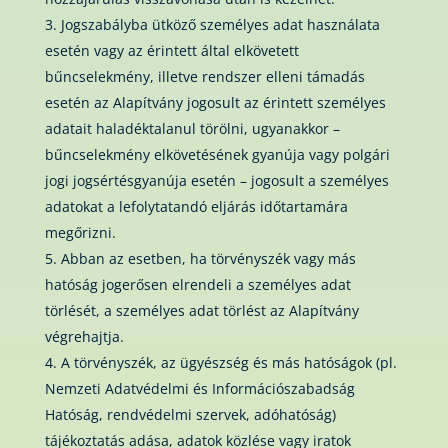
Jogszabályba ütköző személyes adat használata
esetén vagy az érintett által elkövetett
bűncselekmény, illetve rendszer elleni támadás
esetén az Alapítvány jogosult az érintett személyes
adatait haladéktalanul törölni, ugyanakkor –
bűncselekmény elkövetésének gyanúja vagy polgári
jogi jogsértésgyanúja esetén – jogosult a személyes
adatokat a lefolytatandó eljárás időtartamára
megőrizni.
5. Abban az esetben, ha törvényszék vagy más
hatóság jogerősen elrendeli a személyes adat
törlését, a személyes adat törlést az Alapítvány
végrehajtja.
A törvényszék, az ügyészség és más hatóságok (pl.
Nemzeti Adatvédelmi és Információszabadság
Hatóság, rendvédelmi szervek, adóhatóság)
tájékoztatás adása, adatok közlése vagy iratok