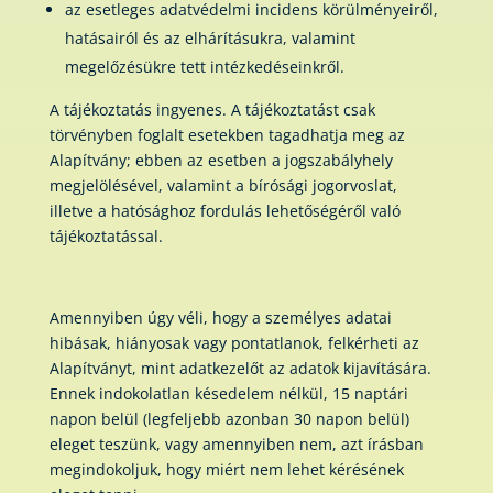
az esetleges adatvédelmi incidens körülményeiről,
hatásairól és az elhárításukra, valamint
megelőzésükre tett intézkedéseinkről.
A tájékoztatás ingyenes. A tájékoztatást csak
törvényben foglalt esetekben tagadhatja meg az
Alapítvány; ebben az esetben a jogszabályhely
megjelölésével, valamint a bírósági jogorvoslat,
illetve a hatósághoz fordulás lehetőségéről való
tájékoztatással.
Amennyiben úgy véli, hogy a személyes adatai
hibásak, hiányosak vagy pontatlanok, felkérheti az
Alapítványt, mint adatkezelőt az adatok kijavítására.
Ennek indokolatlan késedelem nélkül, 15 naptári
napon belül (legfeljebb azonban 30 napon belül)
eleget teszünk, vagy amennyiben nem, azt írásban
megindokoljuk, hogy miért nem lehet kérésének