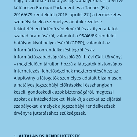
hogy a vonatkozó hatályos jogszabályoknak – ideértve
különösen Európai Parlament és a Tanács (EU)
2016/679 rendeletét (2016. április 27.) a természetes
személyeknek a személyes adatok kezelése
tekintetében történő védelméről és az ilyen adatok
szabad áramlásáról, valamint a 95/46/EK rendelet
hatályon kívül helyezéséről (GDPR), valamint az
információs önrendelkezési jogról és az
információszabadságról szóló 2011. évi CXII. törvényt
­– megfelelően járuljon hozzá a látogatók biztonságos
internetezési lehetőségeinek megteremtéséhez; az
Alapítvány a látogatók személyes adatait bizalmasan,
a hatályos jogszabályi előírásokkal összhangban
kezeli, gondoskodik azok biztonságáról, megteszi
azokat az intézkedéseket, kialakítja azokat az eljárási
szabályokat, amelyek a jogszabályi rendelkezések
érvényre juttatásához szükségesek.
ÁLTALÁNOS RENDELKEZÉSEK