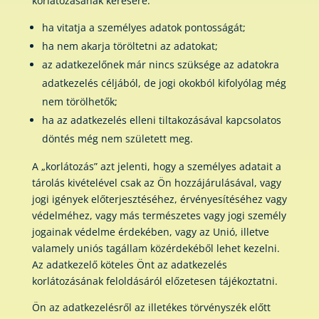
korlátozásának kérésére:
ha vitatja a személyes adatok pontosságát;
ha nem akarja töröltetni az adatokat;
az adatkezelőnek már nincs szüksége az adatokra
adatkezelés céljából, de jogi okokból kifolyólag még
nem törölhetők;
ha az adatkezelés elleni tiltakozásával kapcsolatos
döntés még nem született meg.
A „korlátozás” azt jelenti, hogy a személyes adatait a
tárolás kivételével csak az Ön hozzájárulásával, vagy
jogi igények előterjesztéséhez, érvényesítéséhez vagy
védelméhez, vagy más természetes vagy jogi személy
jogainak védelme érdekében, vagy az Unió, illetve
valamely uniós tagállam közérdekéből lehet kezelni.
Az adatkezelő köteles Önt az adatkezelés
korlátozásának feloldásáról előzetesen tájékoztatni.
Ön az adatkezelésről az illetékes törvényszék előtt