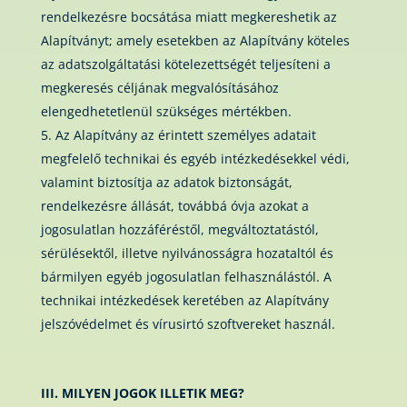
rendelkezésre bocsátása miatt megkereshetik az
Alapítványt; amely esetekben az Alapítvány köteles
az adatszolgáltatási kötelezettségét teljesíteni a
megkeresés céljának megvalósításához
elengedhetetlenül szükséges mértékben.
Az Alapítvány az érintett személyes adatait
megfelelő technikai és egyéb intézkedésekkel védi,
valamint biztosítja az adatok biztonságát,
rendelkezésre állását, továbbá óvja azokat a
jogosulatlan hozzáféréstől, megváltoztatástól,
sérülésektől, illetve nyilvánosságra hozataltól és
bármilyen egyéb jogosulatlan felhasználástól. A
technikai intézkedések keretében az Alapítvány
jelszóvédelmet és vírusirtó szoftvereket használ.
III. MILYEN JOGOK ILLETIK MEG?