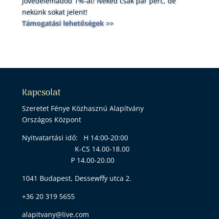
jövedelemadód 1%-át! Neked csak pár perc, de
nekünk sokat jelent!
Támogatási lehetőségek >>
Kapcsolat
Szeretet Fénye Közhasznú Alapítvány
Országos Központ
Nyitvatartási idő: H 14:00-20:00
K-CS 14.00-18.00
P 14.00-20.00
1041 Budapest, Dessewffy utca 2.
+36 20 319 5655
alapitvany@live.com