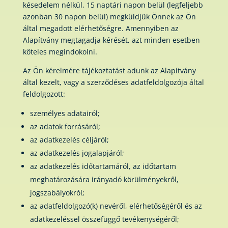
késedelem nélkül, 15 naptári napon belül (legfeljebb
azonban 30 napon belül) megküldjük Önnek az Ön
által megadott elérhetőségre. Amennyiben az
Alapítvány megtagadja kérését, azt minden esetben
köteles megindokolni.
Az Ön kérelmére tájékoztatást adunk az Alapítvány
által kezelt, vagy a szerződéses adatfeldolgozója által
feldolgozott:
személyes adatairól;
az adatok forrásáról;
az adatkezelés céljáról;
az adatkezelés jogalapjáról;
az adatkezelés időtartamáról, az időtartam
meghatározására irányadó körülményekről,
jogszabályokról;
az adatfeldolgozó(k) nevéről, elérhetőségéről és az
adatkezeléssel összefüggő tevékenységéről;