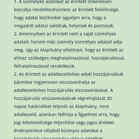
A személyes adatokat az érintett önkéntesen
bocsátja rendelkezésünkre; az érintett felelőssége,
hogy adatai közlésekor ügyeljen arra, hogy a
megadott adatai valódiak, helyesek és pontosak.
2. Amennyiben az érintett nem a saját személyes
adatait, hanem más személy személyes adatait adja
meg, úgy az Alapítvány vélelmezi, hogy az érintett az
ehhez szükséges meghatalmazással, hozzájárulással,
felhatalmazással rendelkezik.
Az érintett az adatkezeléshez adott hozzájárulását
bármikor ingyenesen visszavonhatja az
adatkezeléshez hozzájárulás visszavonásával. A
hozzájárulás visszavonásának végrehajtását 30
napos határidővel teljesíti az Alapítvány, mint
adatkezelő, azonban felhívja a figyelmet arra, hogy
jogi kötelezettsége teljesítése vagy jogos érdekei
érvényesítése céljából bizonyos adatokat a
hozzájárulás visszavonása után is kezelhet.