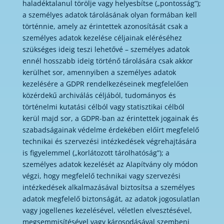
haladéktalanul törölje vagy helyesbítse („pontosság”);
a személyes adatok tárolásának olyan formában kell
történnie, amely az érintettek azonosítását csak a
személyes adatok kezelése céljainak eléréséhez
szükséges ideig teszi lehetővé – személyes adatok
ennél hosszabb ideig történő tárolására csak akkor
kerülhet sor, amennyiben a személyes adatok
kezelésére a GDPR rendelkezéseinek megfelelően
közérdekű archiválás céljából, tudományos és
történelmi kutatási célból vagy statisztikai célból
kerül majd sor, a GDPR-ban az érintettek jogainak és
szabadságainak védelme érdekében előírt megfelelő
technikai és szervezési intézkedések végrehajtására
is figyelemmel („korlátozott tárolhatóság”); a
személyes adatok kezelését az Alapítvány oly módon
végzi, hogy megfelelő technikai vagy szervezési
intézkedések alkalmazásával biztosítsa a személyes
adatok megfelelő biztonságát, az adatok jogosulatlan
vagy jogellenes kezelésével, véletlen elvesztésével,
megsemmisítésével vagy károsodásával szembeni