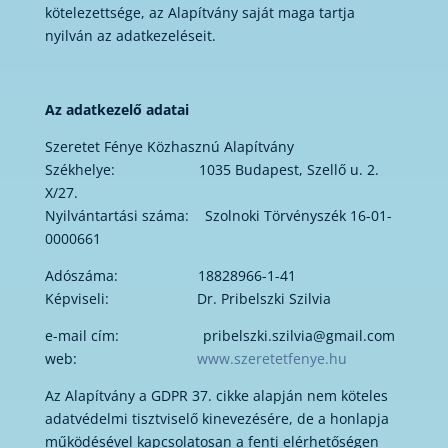
kötelezettsége, az Alapítvány saját maga tartja
nyilván az adatkezeléseit.
Az adatkezelő adatai
Szeretet Fénye Közhasznú Alapítvány
Székhelye: 1035 Budapest, Szellő u. 2.
X/27.
Nyilvántartási száma: Szolnoki Törvényszék 16-01-
0000661
Adószáma: 18828966-1-41
Képviseli: Dr. Pribelszki Szilvia
e-mail cím: pribelszki.szilvia@gmail.com
web:
www.szeretetfenye.hu
Az Alapítvány a GDPR 37. cikke alapján nem köteles
adatvédelmi tisztviselő kinevezésére, de a honlapja
működésével kapcsolatosan a fenti elérhetőségen