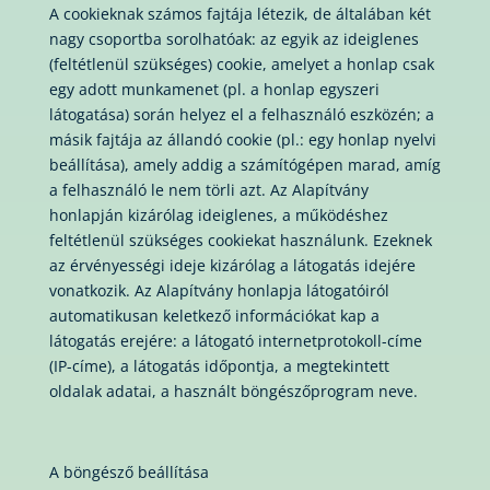
A cookieknak számos fajtája létezik, de általában két
nagy csoportba sorolhatóak: az egyik az ideiglenes
(feltétlenül szükséges) cookie, amelyet a honlap csak
egy adott munkamenet (pl. a honlap egyszeri
látogatása) során helyez el a felhasználó eszközén; a
másik fajtája az állandó cookie (pl.: egy honlap nyelvi
beállítása), amely addig a számítógépen marad, amíg
a felhasználó le nem törli azt. Az Alapítvány
honlapján kizárólag ideiglenes, a működéshez
feltétlenül szükséges cookiekat használunk. Ezeknek
az érvényességi ideje kizárólag a látogatás idejére
vonatkozik. Az Alapítvány honlapja látogatóiról
automatikusan keletkező információkat kap a
látogatás erejére: a látogató internetprotokoll-címe
(IP-címe), a látogatás időpontja, a megtekintett
oldalak adatai, a használt böngészőprogram neve.
A böngésző beállítása