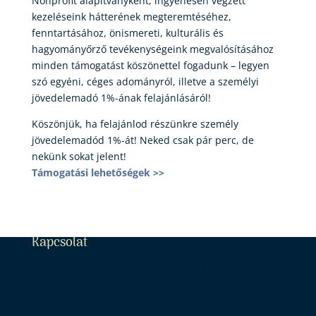
Nonprofit alapítványként, ingyenesen végzett
kezeléseink hátterének megteremtéséhez,
fenntartásához, önismereti, kulturális és
hagyományőrző tevékenységeink megvalósításához
minden támogatást köszönettel fogadunk – legyen
szó egyéni, céges adományról, illetve a személyi
jövedelemadó 1%-ának felajánlásáról!
Köszönjük, ha felajánlod részünkre személy
jövedelemadód 1%-át! Neked csak pár perc, de
nekünk sokat jelent!
Támogatási lehetőségek >>
Kapcsolat
Szeretet Fénye Közhasznú Alapítvány
Országos Központ
Nyitvatartási idő: H 14:00-20:00