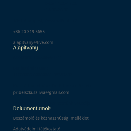
K-CS 14.00-18.00
P 14.00-20.00
1041 Budapest, Dessewffy utca 2.
+36 20 319 5655
alapitvany@live.com
Alapítvány
Adószám: 18828966-1-41
Bankszámlaszám:
11600006-00000001-98383802
Kuratórium elnöke: Dr. Pribelszki Szilvia
pribelszki.szilvia@gmail.com
Fazekas Bence, a szervezetünk vezetője
Dokumentumok
Beszámoló és közhasznúsági melléklet
Adatvédelmi tájékoztató