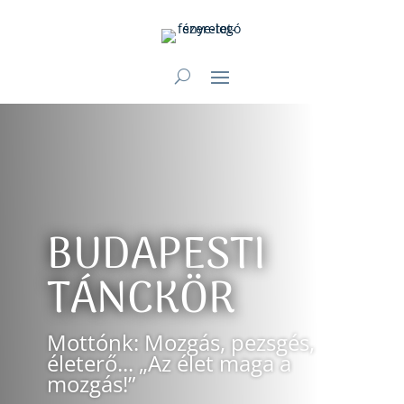
BUDAPESTI
TÁNCKÖR
Mottónk: Mozgás, pezsgés,
életerő... „Az élet maga a
mozgás!”