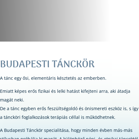
BUDAPESTI TÁNCKÖR
A tánc egy ősi, elementáris késztetés az emberben.
Emiatt képes erős fizikai és lelki hatást kifejteni arra, aki átadja
magát neki.
De a tánc egyben erős feszültségoldó és önismereti eszköz is, s így
a táncköri foglalkozások terápiás céllal is működhetnek.
A Budapesti Tánckör specialitása, hogy minden évben más-más
stílusban próbálja ki magát.
A különböző népi- és etnikai táncoktól