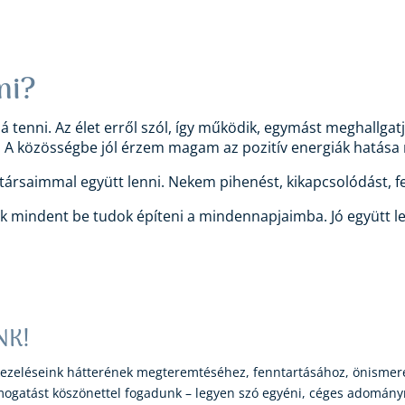
ni?
tenni. Az élet erről szól, így működik, egymást meghallgatj
A közösségbe jól érzem magam az pozitív energiák hatása m
ársaimmal együtt lenni. Nekem pihenést, kikapcsolódást, felt
 mindent be tudok építeni a mindennapjaimba. Jó együtt len
NK!
 kezeléseink hátterének megteremtéséhez, fenntartásához, önismere
gatást köszönettel fogadunk – legyen szó egyéni, céges adományr