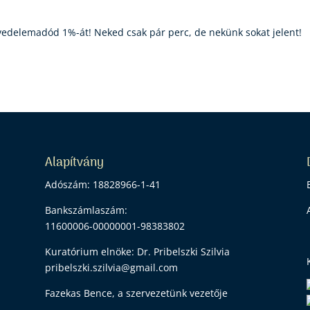
vedelemadód 1%-át! Neked csak pár perc, de nekünk sokat jelent!
Alapítvány
Adószám: 18828966-1-41
Bankszámlaszám:
0
11600006-00000001-98383802
Kuratórium elnöke: Dr. Pribelszki Szilvia
pribelszki.szilvia@gmail.com
Fazekas Bence, a szervezetünk vezetője