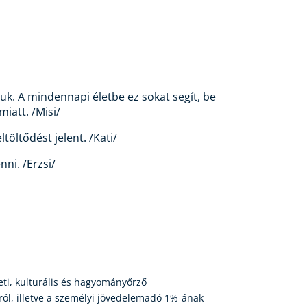
uk. A mindennapi életbe ez sokat segít, be
iatt. /Misi/
öltődést jelent. /Kati/
ni. /Erzsi/
ti, kulturális és hagyományőrző
ól, illetve a személyi jövedelemadó 1%-ának