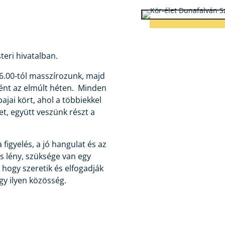
eri hivatalban.
6.00-tól masszírozunk, majd
tént az elmúlt héten. Minden
ajai kört, ahol a többiekkel
, együtt veszünk részt a
figyelés, a jó hangulat és az
s lény, szüksége van egy
 hogy szeretik és elfogadják
y ilyen közösség.