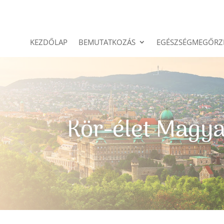
KEZDŐLAP
BEMUTATKOZÁS
EGÉSZSÉGMEGŐRZ
Kör-élet Magy