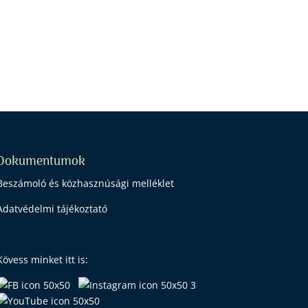
Dokumentumok
Beszámoló és közhasznúsági melléklet
Adatvédelmi tájékoztató
Kövess minket itt is: