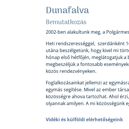
Dunafalva
Bemutatkozás
2002-ben alakultunk meg, a Polgármest
Heti rendszerességgel, szerdánként 1
utána beszélgetünk, hogy kivel mi tör
hónap első hétfőjén, meglátogatjuk a b
megbeszéljük a fontosabb eseményeket
közös rendezvényeken.
Foglalkozásainkat jellemzi az egymásra 
egymás segítése. Mivel az ember társa
közösségre ahova tartozhat. Ahol érzi,
olyannak amilyen. A mi közösségünk eg
Vidéki és külföldi elérhetőségeink