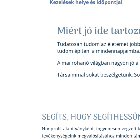
Kezelések helye és időpontjai
Miért jó ide tartoz
Tudatosan tudom az életemet jobbá 
tudom építeni a mindennapjaimba. 
A mai rohanó világban nagyon jó a t
Társaimmal sokat beszélgetünk. Sok
SEGÍTS, HOGY SEGÍTHESSÜ
Nonprofit alapítványként, ingyenesen végzett
tevékenységeink megvalósításához minden támo