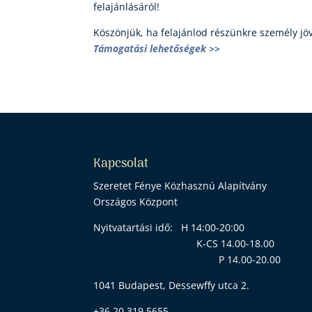
felajánlásáról!
Köszönjük, ha felajánlod részünkre személy jö
Támogatási lehetőségek >>
Kapcsolat
Szeretet Fénye Közhasznú Alapítvány
Országos Központ
Nyitvatartási idő: H 14:00-20:0
K-CS 14.00-18.00
P 14.00-20.00
1041 Budapest, Dessewffy utca 2.
+36 20 319 5655