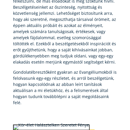
felkészülni, de más előadókat is meg szoktunk hívni.
Beszélgetéseinket az őszinteség, nyitottság és
közvetlenség jellemzi. Lehetőséget biztosítunk arra,
hogy aki szeretné, megoszthatja társaival örömeit, az
éppen aktuális próbáit és azokat az élményeit,
amelyek számára tanulságosak, értékesek, vagy
amelyek fájdalommal, esetleg szomorúsággal
töltötték el. Ezekből a beszélgetésekből inspirációt és
erőt gyűjthetünk, hogy a saját kihívásainkat jobban,
gördülékenyebben meg tudjuk oldani, vagy egy-egy
elakadás esetén merjünk egymástól segítséget kérni.
Gondolatébresztőként gyakran az Evangéliumokból is
felolvasunk egy-egy részletet, és arról beszélgetünk,
hogyan kapcsolódnak az abban leírt tanítások
aktuálisan a mi életükhöz, és a felismerések által
hogyan tudunk továbblépni a saját megoldásaink
felé.