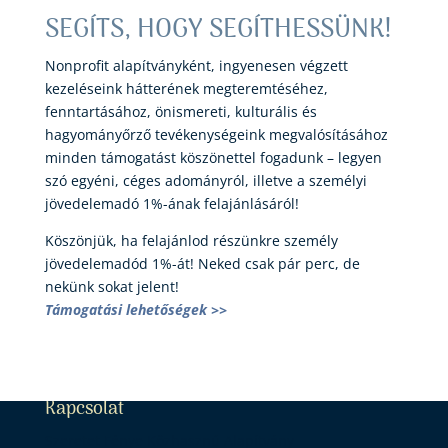
SEGÍTS, HOGY SEGÍTHESSÜNK!
Nonprofit alapítványként, ingyenesen végzett
kezeléseink hátterének megteremtéséhez,
fenntartásához, önismereti, kulturális és
hagyományőrző tevékenységeink megvalósításához
minden támogatást köszönettel fogadunk – legyen
szó egyéni, céges adományról, illetve a személyi
jövedelemadó 1%-ának felajánlásáról!
Köszönjük, ha felajánlod részünkre személy
jövedelemadód 1%-át! Neked csak pár perc, de
nekünk sokat jelent!
Támogatási lehetőségek >>
Kapcsolat
Szeretet Fénye Közhasznú Alapítvány