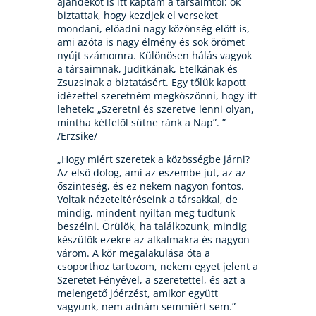
ajándékot is itt kaptam a társaimtól: ők
biztattak, hogy kezdjek el verseket
mondani, előadni nagy közönség előtt is,
ami azóta is nagy élmény és sok örömet
nyújt számomra. Különösen hálás vagyok
a társaimnak, Juditkának, Etelkának és
Zsuzsinak a biztatásért. Egy tőlük kapott
idézettel szeretném megköszönni, hogy itt
lehetek: „Szeretni és szeretve lenni olyan,
mintha kétfelől sütne ránk a Nap”. ”
/Erzsike/
„Hogy miért szeretek a közösségbe járni?
Az első dolog, ami az eszembe jut, az az
őszinteség, és ez nekem nagyon fontos.
Voltak nézeteltéréseink a társakkal, de
mindig, mindent nyíltan meg tudtunk
beszélni. Örülök, ha találkozunk, mindig
készülök ezekre az alkalmakra és nagyon
várom. A kör megalakulása óta a
csoporthoz tartozom, nekem egyet jelent a
Szeretet Fényével, a szeretettel, és azt a
melengető jóérzést, amikor együtt
vagyunk, nem adnám semmiért sem.”