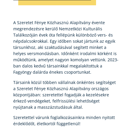
A Szeretet Fénye Közhasznú Alapítvány évente
megrendezésre kerülő Nemzetközi Kulturális
Találkozóján évek óta fellépünk különböző vers- és
népdalcsokrokkal. Egy időben sokat jártunk az egyik
társunkhoz, aki szaktudásával segített minket a
helyes versmondásban. Időnként irodalmi körként is
működtünk, amelyet nagyon komolyan vettünk. 2023-
ban dalos kedvű társainkkal megalakítottuk a
Fagyöngy dalárda énekes csoportunkat.
Társaink közül többen vállalnak önkéntes segítséget
a Szeretet Fénye Közhasznú Alapítvány országos
központjában: szeretettel fogadják a kezelésekre
érkező vendégeket, felfrissülési lehetőséget
nyújtanak a masszázstudásuk által.
Szeretettel várunk foglalkozásainkra minden nyitott
érdeklődőt, életkortól függetlenül!