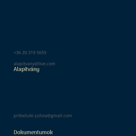
Országos Központ
Nyitvatartási idő: H 14:00-20:00
K-CS 14.00-18.00
P 14.00-20.00
1041 Budapest, Dessewffy utca 2.
+36 20 319 5655
alapitvany@live.com
Alapítvány
Adószám: 18828966-1-41
Bankszámlaszám:
11600006-00000001-98383802
Kuratórium elnöke: Dr. Pribelszki Szilvia
pribelszki.szilvia@gmail.com
Fazekas Bence, a szervezetünk vezetője
Dokumentumok