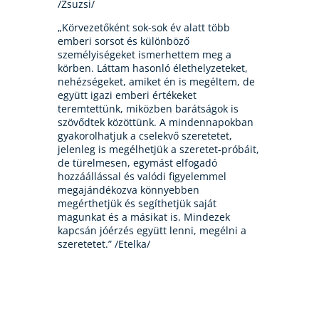
/Zsuzsi/
„Körvezetőként sok-sok év alatt több
emberi sorsot és különböző
személyiségeket ismerhettem meg a
körben. Láttam hasonló élethelyzeteket,
nehézségeket, amiket én is megéltem, de
együtt igazi emberi értékeket
teremtettünk, miközben barátságok is
szövődtek közöttünk. A mindennapokban
gyakorolhatjuk a cselekvő szeretetet,
jelenleg is megélhetjük a szeretet-próbáit,
de türelmesen, egymást elfogadó
hozzáállással és valódi figyelemmel
megajándékozva könnyebben
megérthetjük és segíthetjük saját
magunkat és a másikat is. Mindezek
kapcsán jóérzés együtt lenni, megélni a
szeretetet.” /Etelka/