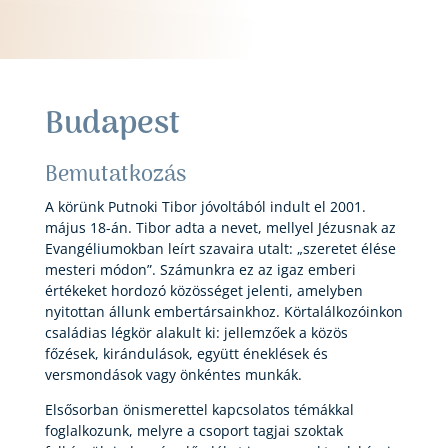
Budapest
Bemutatkozás
A körünk Putnoki Tibor jóvoltából indult el 2001.
május 18-án. Tibor adta a nevet, mellyel Jézusnak az
Evangéliumokban leírt szavaira utalt: „szeretet élése
mesteri módon”. Számunkra ez az igaz emberi
értékeket hordozó közösséget jelenti, amelyben
nyitottan állunk embertársainkhoz. Körtalálkozóinkon
családias légkör alakult ki: jellemzőek a közös
főzések, kirándulások, együtt éneklések és
versmondások vagy önkéntes munkák.
Elsősorban önismerettel kapcsolatos témákkal
foglalkozunk, melyre a csoport tagjai szoktak