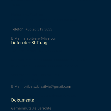
20.00
Nationales Zentrum:
Ungarn, 1041 Budapest, Dessewffy utca 2.
Telefon: +36 20 319 5655
E-Mail: alapitvany@live.com
Daten der Stiftung
Steuernummer: 18828966-1-41
Kontonummer: 11600006-00000001-98383802
IBAN: HU67 11600006-00000001-98383802
Vorsitzende des Kuratoriums:
Dr. Szilvia Pribelszki
E-Mail: pribelszki.szilvia@gmail.com
Leiter der Organisation: Bence Fazekas
Dokumente
Gemeinnützige Berichte