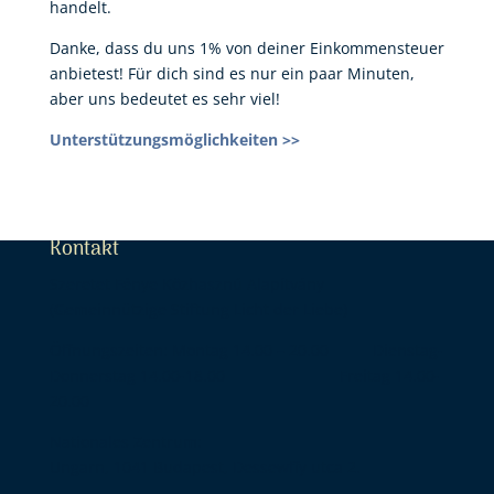
handelt.
Danke, dass du uns 1% von deiner Einkommensteuer
anbietest! Für dich sind es nur ein paar Minuten,
aber uns bedeutet es sehr viel!
Unterstützungsmöglichkeiten >>
Kontakt
Szeretet Fénye Közhasznú Alapítvány
(Gemeinnützige Stiftung Licht der Liebe)
Öffnungszeiten: Montag 14.00 – 20.00 Dienstag-
Donnerstag 14.00-18.00 Freitag 14.00-
20.00
Nationales Zentrum:
Ungarn, 1041 Budapest, Dessewffy utca 2.