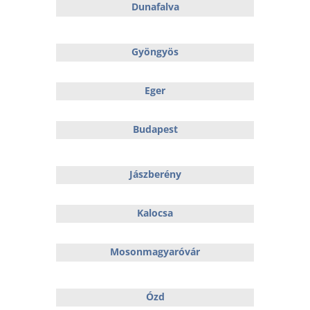
Dunafalva
Gyöngyös
Eger
Budapest
Jászberény
Kalocsa
Mosonmagyaróvár
Ózd