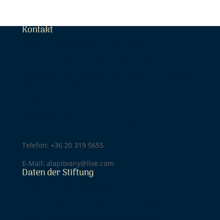
Kontakt
Szeretet Fénye Közhasznú Alapítvány
(Gemeinnützige Stiftung Licht der Liebe)
Öffnungszeiten: Montag 14.00 – 20.00 Dienstag-
Donnerstag 14.00-18.00 Freitag 14.00-
20.00
Nationales Zentrum:
Ungarn, 1041 Budapest, Dessewffy utca 2.
Telefon: +36 20 319 5655
E-Mail: alapitvany@live.com
Daten der Stiftung
Steuernummer: 18828966-1-41
Kontonummer: 11600006-00000001-98383802
IBAN: HU67 11600006-00000001-98383802